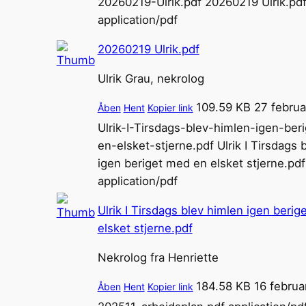
20260219-Ulrik.pdf
20260219 Ulrik.pd
application/pdf
20260219 Ulrik.pdf
Ulrik Grau, nekrolog
109.59 KB
27 februa
Åben
Hent
Kopier link
Ulrik-I-Tirsdags-blev-himlen-igen-be
en-elsket-stjerne.pdf
Ulrik I Tirsdags 
igen beriget med en elsket stjerne.pdf
application/pdf
Ulrik I Tirsdags blev himlen igen beri
elsket stjerne.pdf
Nekrolog fra Henriette
184.58 KB
16 februa
Åben
Hent
Kopier link