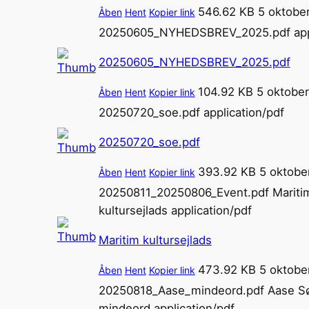
546.62 KB
5 oktobe
Åben
Hent
Kopier link
20250605_NYHEDSBREV_2025.pdf
ap
20250605_NYHEDSBREV_2025.pdf
104.92 KB
5 oktober
Åben
Hent
Kopier link
20250720_soe.pdf
application/pdf
20250720_soe.pdf
393.92 KB
5 oktobe
Åben
Hent
Kopier link
20250811_20250806_Event.pdf
Mariti
kultursejlads
application/pdf
Maritim kultursejlads
473.92 KB
5 oktobe
Åben
Hent
Kopier link
20250818_Aase_mindeord.pdf
Aase S
mindeord
application/pdf