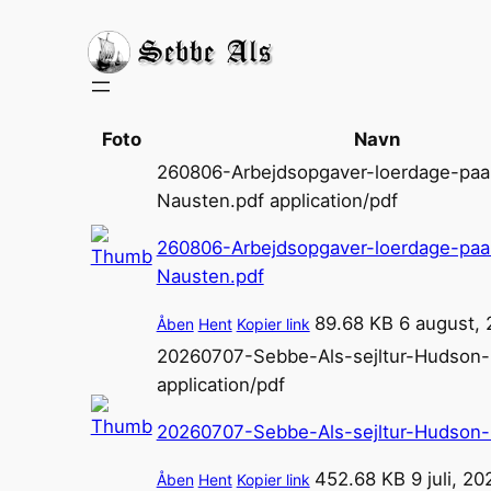
Spring
til
indhold
Foto
Navn
260806-Arbejdsopgaver-loerdage-paa
Nausten.pdf
application/pdf
260806-Arbejdsopgaver-loerdage-paa
Nausten.pdf
89.68 KB
6 august,
Åben
Hent
Kopier link
20260707-Sebbe-Als-sejltur-Hudson-
application/pdf
20260707-Sebbe-Als-sejltur-Hudson-
452.68 KB
9 juli, 20
Åben
Hent
Kopier link