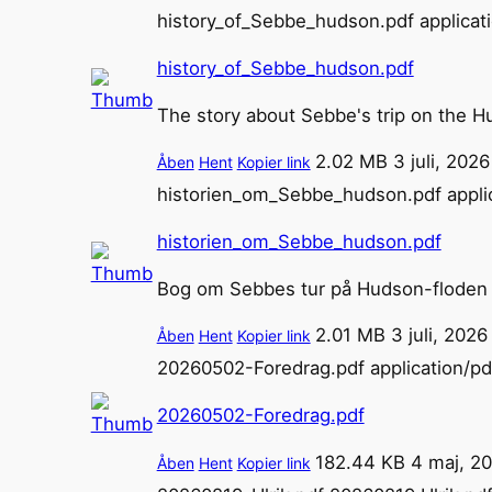
history_of_Sebbe_hudson.pdf
applicat
history_of_Sebbe_hudson.pdf
The story about Sebbe's trip on the H
2.02 MB
3 juli, 2026
Åben
Hent
Kopier link
historien_om_Sebbe_hudson.pdf
appli
historien_om_Sebbe_hudson.pdf
Bog om Sebbes tur på Hudson-floden
2.01 MB
3 juli, 2026
Åben
Hent
Kopier link
20260502-Foredrag.pdf
application/pd
20260502-Foredrag.pdf
182.44 KB
4 maj, 2
Åben
Hent
Kopier link