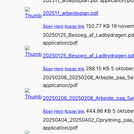
202511_arbejdsplan.pdf
application/pd
202511_arbejdsplan.pdf
150.77 KB
19 novem
Åben
Hent
Kopier link
20250125_Besoeg_af_Ladbydragen.pd
application/pdf
20250125_Besoeg_af_Ladbydragen.pd
288.15 KB
5 oktober
Åben
Hent
Kopier link
20250208_20250208_Arbejde_paa_Se
application/pdf
20250208_20250208_Arbejde_paa_Se
444.86 KB
5 oktobe
Åben
Hent
Kopier link
20250404_20250402_Oprydning_paa_
application/pdf