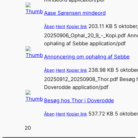
Aase Sørensen mindeord
203.11 KB
5 oktober
Åben
Hent
Kopier link
20250906_Ophal_20_9_-_Kopi.pdf
Ann
ophaling af Sebbe
application/pdf
Annoncering om ophaling af Sebbe
238.98 KB
5 oktobe
Åben
Hent
Kopier link
20250912_20250908_Thor.pdf
Besøg h
Doverodde
application/pdf
Besøg hos Thor i Doverodde
537.72 KB
5 oktober
Åben
Hent
Kopier link
20