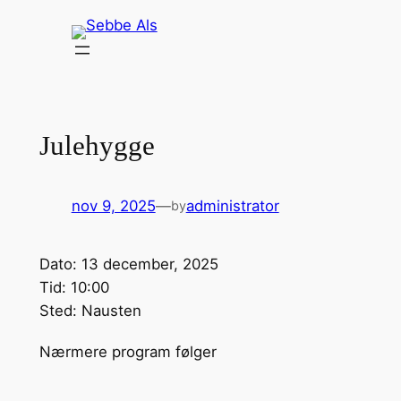
Spring
til
indhold
Julehygge
nov 9, 2025
—
administrator
by
Dato:
13 december, 2025
Tid:
10:00
Sted:
Nausten
Nærmere program følger