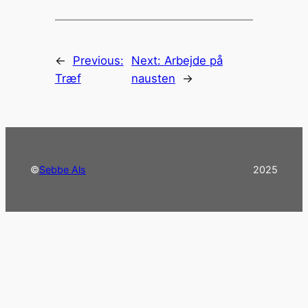
←
Previous:
Next:
Arbejde på
Træf
nausten
→
©
Sebbe Als
2025